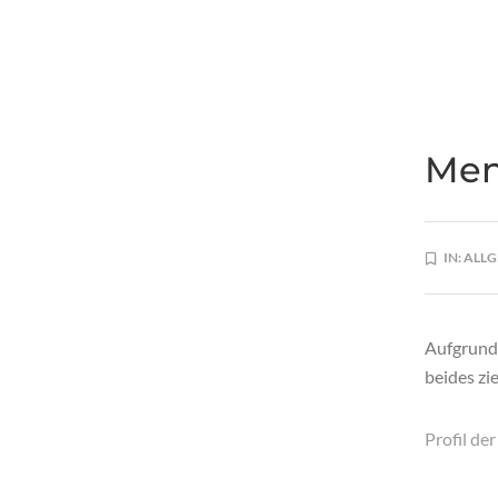
Men
IN:
ALLG
Aufgrund 
beides zi
Profil de