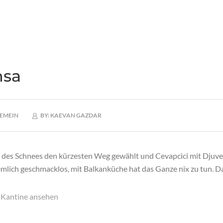
sa
EMEIN
BY:
KAEVAN GAZDAR
des Schnees den kürzesten Weg gewählt und Cevapcici mit Djuvec
emlich geschmacklos, mit Balkanküche hat das Ganze nix zu tun. D
r Kantine ansehen