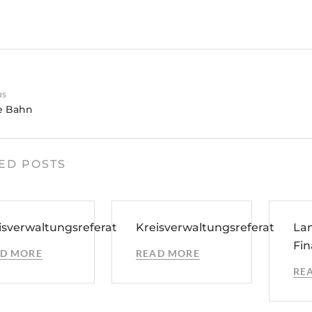
us
e Bahn
ED POSTS
isverwaltungsreferat
Kreisverwaltungsreferat
La
Fi
D MORE
READ MORE
RE