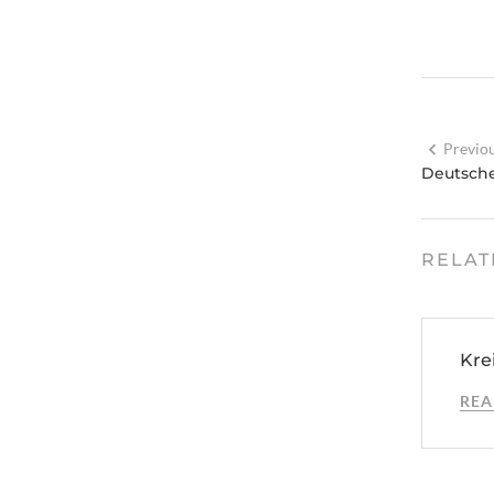
Previo
Deutsch
RELAT
Kre
REA