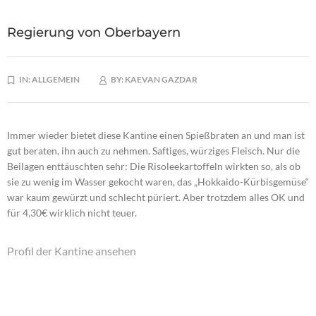
Regierung von Oberbayern
IN:
ALLGEMEIN
BY:
KAEVAN GAZDAR
Immer wieder bietet diese Kantine einen Spießbraten an und man ist
gut beraten, ihn auch zu nehmen. Saftiges, würziges Fleisch. Nur die
Beilagen enttäuschten sehr: Die Risoleekartoffeln wirkten so, als ob
sie zu wenig im Wasser gekocht waren, das „Hokkaido-Kürbisgemüse“
war kaum gewürzt und schlecht püriert. Aber trotzdem alles OK und
für 4,30€ wirklich nicht teuer.
Profil der Kantine ansehen