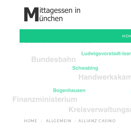
HO
HOME
ALLGEMEIN
ALLIANZ CASINO