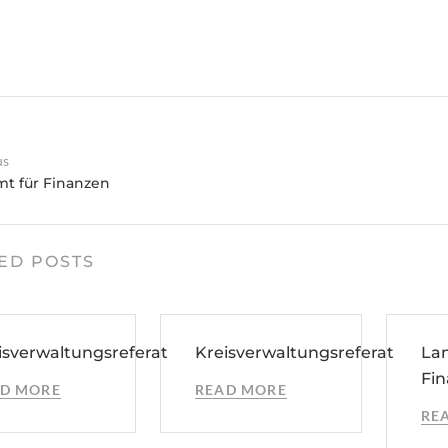
us
t für Finanzen
ED POSTS
isverwaltungsreferat
Kreisverwaltungsreferat
La
Fi
D MORE
READ MORE
RE